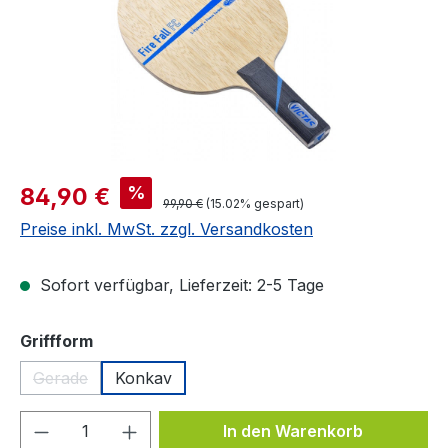
Verkaufspreis:
%
84,90 €
Regulärer Preis:
99,90 €
(15.02% gespart)
Preise inkl. MwSt. zzgl. Versandkosten
Sofort verfügbar, Lieferzeit: 2-5 Tage
auswählen
Griffform
Gerade
Konkav
(Diese Option ist zurzeit nicht verfügbar.)
Produkt Anzahl: Gib den gewünschten We
In den Warenkorb