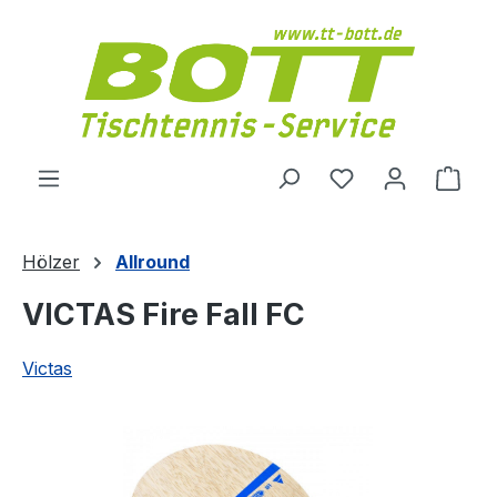
Zum Hauptinhalt springen
Du hast 0 Produ
Ware
Hölzer
Allround
VICTAS Fire Fall FC
Victas
Bildergalerie überspringen