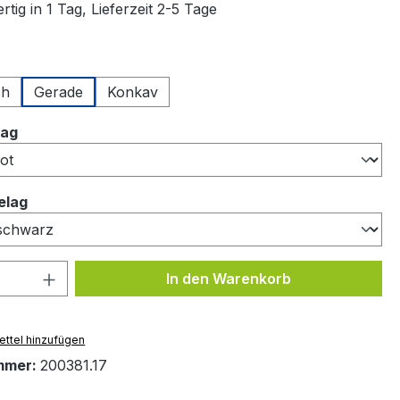
tig in 1 Tag, Lieferzeit 2-5 Tage
uswählen
ch
Gerade
Konkav
auswählen
lag
auswählen
elag
 Anzahl: Gib den gewünschten Wert ein 
In den Warenkorb
ttel hinzufügen
mmer:
200381.17