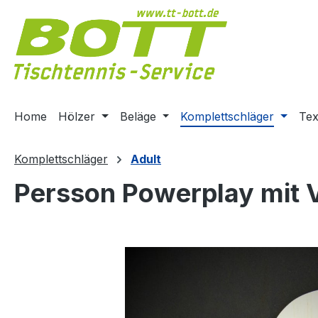
m Hauptinhalt springen
Zur Suche springen
Zur Hauptnavigation springen
Home
Hölzer
Beläge
Komplettschläger
Tex
Komplettschläger
Adult
Persson Powerplay mit Va
Bildergalerie überspringen