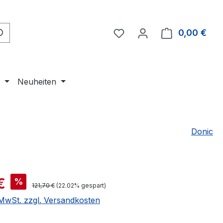
Du hast 0 Produkte auf 
0,00 €
Ware
e
Neuheiten
Donic
is:
€
%
Regulärer Preis:
121,70 €
(22.02% gespart)
. MwSt. zzgl. Versandkosten