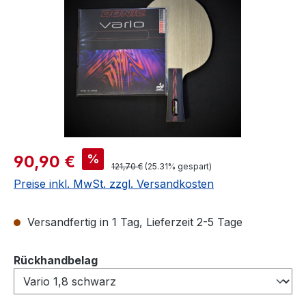
Verkaufspreis:
%
90,90 €
Regulärer Preis:
121,70 €
(25.31% gespart)
Preise inkl. MwSt. zzgl. Versandkosten
Versandfertig in 1 Tag, Lieferzeit 2-5 Tage
auswählen
Rückhandbelag