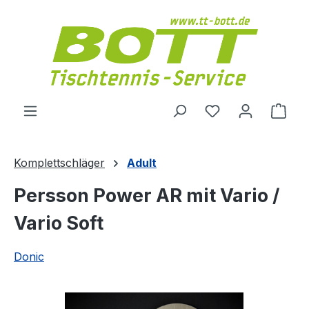
Zum Hauptinhalt springen
Du hast 0 Produ
Ware
Komplettschläger
Adult
Persson Power AR mit Vario /
Vario Soft
Donic
Bildergalerie überspringen