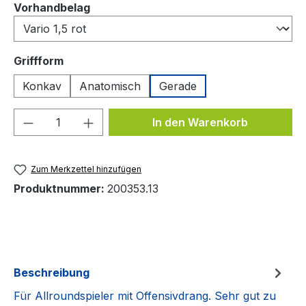
auswählen
Vorhandbelag
auswählen
Griffform
Konkav
Anatomisch
Gerade
Produkt Anzahl: Gib den gewünschten We
In den Warenkorb
Zum Merkzettel hinzufügen
Produktnummer:
200353.13
Beschreibung
Für Allroundspieler mit Offensivdrang. Sehr gut zu