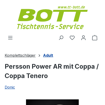
Zum Hauptinhalt springen
Du hast 0 Produ
Ware
Komplettschläger
Adult
Persson Power AR mit Coppa /
Coppa Tenero
Donic
Bildergalerie überspringen