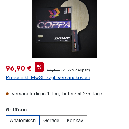
Verkaufspreis:
%
96,90 €
Regulärer Preis:
129,70 €
(25.29% gespart)
Preise inkl. MwSt. zzgl. Versandkosten
Versandfertig in 1 Tag, Lieferzeit 2-5 Tage
auswählen
Griffform
Anatomisch
Gerade
Konkav