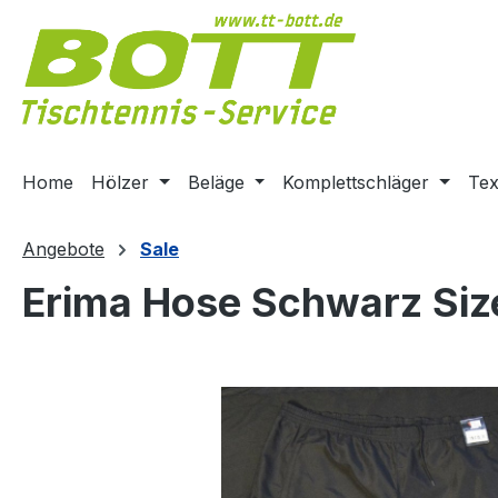
m Hauptinhalt springen
Zur Suche springen
Zur Hauptnavigation springen
Home
Hölzer
Beläge
Komplettschläger
Tex
Angebote
Sale
Erima Hose Schwarz Siz
Bildergalerie überspringen