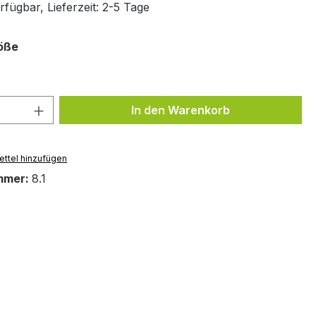
fügbar, Lieferzeit: 2-5 Tage
auswählen
röße
 Anzahl: Gib den gewünschten Wert ein 
In den Warenkorb
ttel hinzufügen
mmer:
8.1