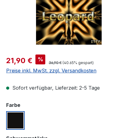
Verkaufspreis:
%
21,90 €
Regulärer Preis:
36,90 €
(40.65% gespart)
Preise inkl. MwSt. zzgl. Versandkosten
Sofort verfügbar, Lieferzeit: 2-5 Tage
auswählen
Farbe
Schwarz
auswählen