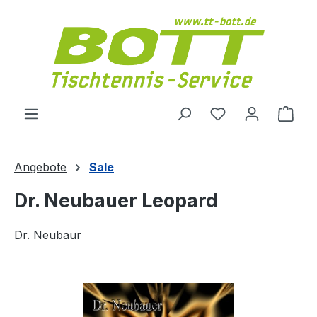
Zum Hauptinhalt springen
Du hast 0 Produ
Ware
Angebote
Sale
Dr. Neubauer Leopard
Dr. Neubaur
Bildergalerie überspringen