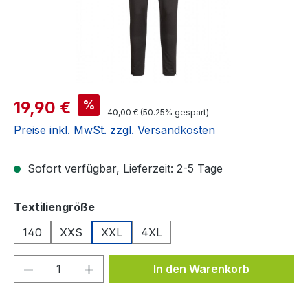
Verkaufspreis:
%
19,90 €
Regulärer Preis:
40,00 €
(50.25% gespart)
Preise inkl. MwSt. zzgl. Versandkosten
Sofort verfügbar, Lieferzeit: 2-5 Tage
auswählen
Textiliengröße
140
XXS
XXL
4XL
Produkt Anzahl: Gib den gewünschten We
In den Warenkorb