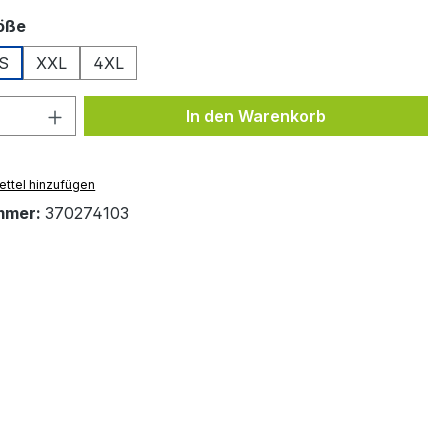
auswählen
röße
S
XXL
4XL
 Anzahl: Gib den gewünschten Wert ein 
In den Warenkorb
ttel hinzufügen
mmer:
370274103