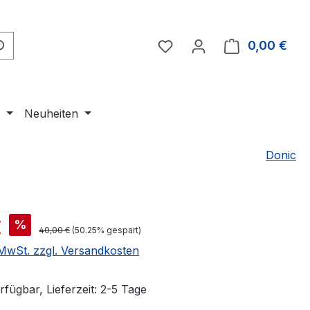
Du hast 0 Produkte auf 
0,00 €
Ware
e
Neuheiten
Donic
is:
€
%
Regulärer Preis:
40,00 €
(50.25% gespart)
. MwSt. zzgl. Versandkosten
fügbar, Lieferzeit: 2-5 Tage