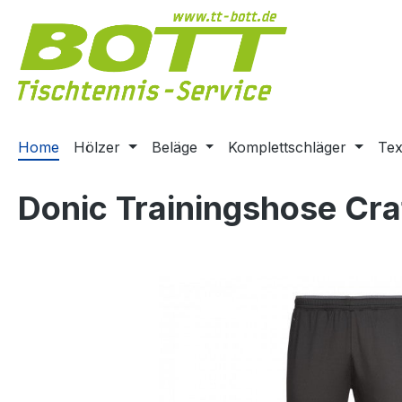
m Hauptinhalt springen
Zur Suche springen
Zur Hauptnavigation springen
Home
Hölzer
Beläge
Komplettschläger
Tex
Donic Trainingshose Cra
Bildergalerie überspringen