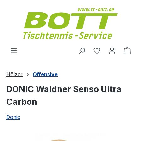
Zum Hauptinhalt springen
Du hast 0 Produ
Ware
Hölzer
Offensive
DONIC Waldner Senso Ultra
Carbon
Donic
Bildergalerie überspringen