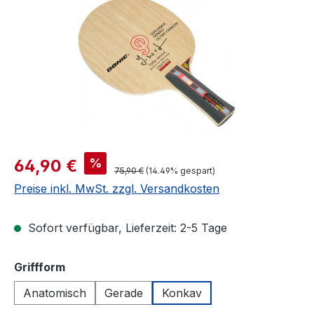
Verkaufspreis:
%
64,90 €
Regulärer Preis:
75,90 €
(14.49% gespart)
Preise inkl. MwSt. zzgl. Versandkosten
Sofort verfügbar, Lieferzeit: 2-5 Tage
auswählen
Griffform
Anatomisch
Gerade
Konkav