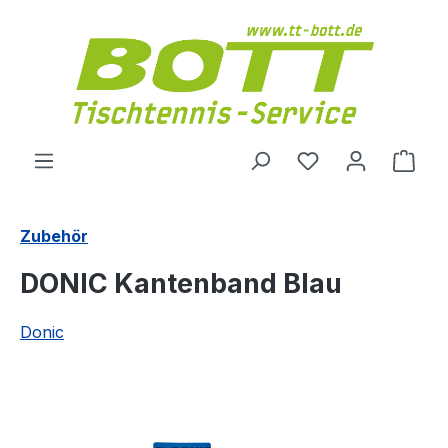
Zum Hauptinhalt springen
Du hast 0 Produ
Ware
Zubehör
DONIC Kantenband Blau
Donic
Bildergalerie überspringen