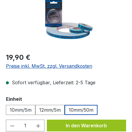
Regulärer Preis:
19,90 €
Preise inkl. MwSt. zzgl. Versandkosten
Sofort verfügbar, Lieferzeit: 2-5 Tage
auswählen
Einheit
10mm/5m
12mm/5m
10mm/50m
Produkt Anzahl: Gib den gewünschten We
In den Warenkorb