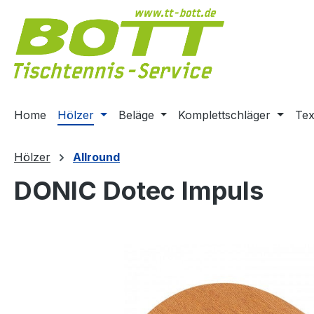
m Hauptinhalt springen
Zur Suche springen
Zur Hauptnavigation springen
Home
Hölzer
Beläge
Komplettschläger
Tex
Hölzer
Allround
DONIC Dotec Impuls
Bildergalerie überspringen