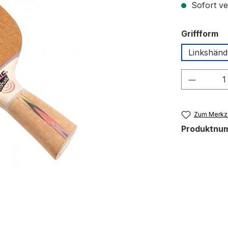
Sofort ver
a
Griffform
Linkshänd
Produkt
Zum Merkze
Produktnu