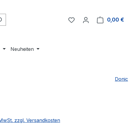
Du hast 0 Produkte auf 
0,00 €
Ware
e
Neuheiten
Donic
eis:
. MwSt. zzgl. Versandkosten