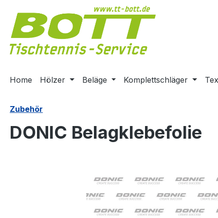
m Hauptinhalt springen
Zur Suche springen
Zur Hauptnavigation springen
Home
Hölzer
Beläge
Komplettschläger
Tex
Zubehör
DONIC Belagklebefolie
Bildergalerie überspringen