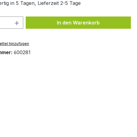
tig in 5 Tagen, Lieferzeit 2-5 Tage
 Anzahl: Gib den gewünschten Wert ein 
In den Warenkorb
ttel hinzufügen
mmer:
600281