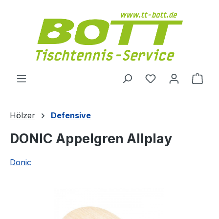
Zum Hauptinhalt springen
Du hast 0 Produ
Ware
Hölzer
Defensive
DONIC Appelgren Allplay
Donic
Bildergalerie überspringen