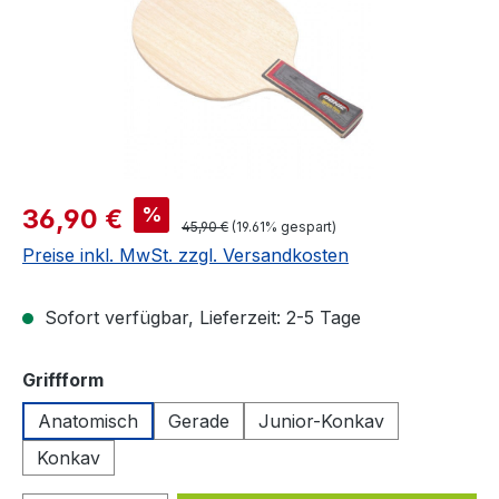
Verkaufspreis:
%
36,90 €
Regulärer Preis:
45,90 €
(19.61% gespart)
Preise inkl. MwSt. zzgl. Versandkosten
Sofort verfügbar, Lieferzeit: 2-5 Tage
auswählen
Griffform
Anatomisch
Gerade
Junior-Konkav
Konkav