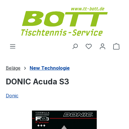
Zum Hauptinhalt springen
Du hast 0 Produ
Ware
Beläge
New Technologie
DONIC Acuda S3
Donic
Bildergalerie überspringen