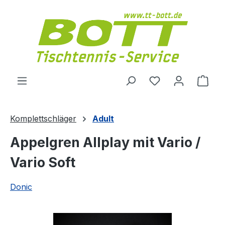
Zum Hauptinhalt springen
Du hast 0 Produ
Ware
Komplettschläger
Adult
Appelgren Allplay mit Vario /
Vario Soft
Donic
Bildergalerie überspringen