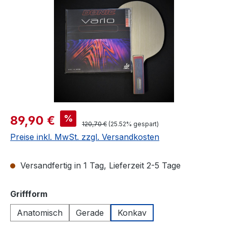
Verkaufspreis:
%
89,90 €
Regulärer Preis:
120,70 €
(25.52% gespart)
Preise inkl. MwSt. zzgl. Versandkosten
Versandfertig in 1 Tag, Lieferzeit 2-5 Tage
auswählen
Griffform
Anatomisch
Gerade
Konkav