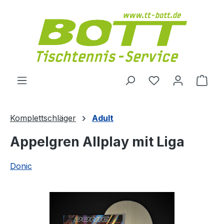
Zum Hauptinhalt springen
Du hast 0 Produ
Ware
Komplettschläger
Adult
Appelgren Allplay mit Liga
Donic
Bildergalerie überspringen