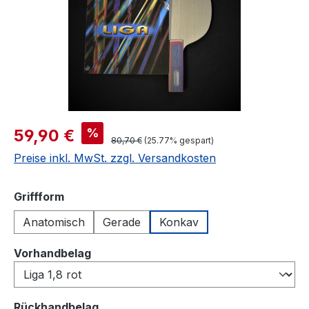
Verkaufspreis:
%
59,90 €
Regulärer Preis:
80,70 €
(25.77% gespart)
Preise inkl. MwSt. zzgl. Versandkosten
auswählen
Griffform
Anatomisch
Gerade
Konkav
auswählen
Vorhandbelag
auswählen
Rückhandbelag