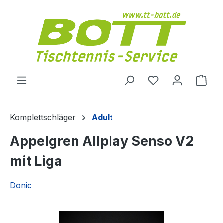
Zum Hauptinhalt springen
Du hast 0 Produ
Ware
Komplettschläger
Adult
Appelgren Allplay Senso V2
mit Liga
Donic
Bildergalerie überspringen