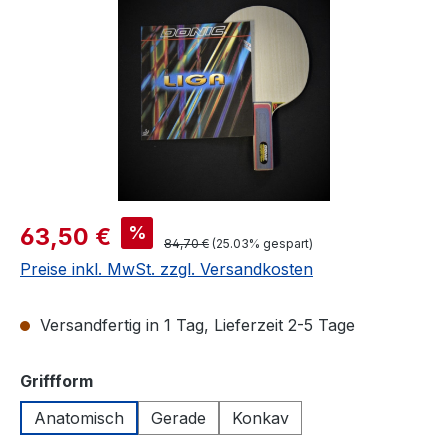
Verkaufspreis:
%
63,50 €
Regulärer Preis:
84,70 €
(25.03% gespart)
Preise inkl. MwSt. zzgl. Versandkosten
Versandfertig in 1 Tag, Lieferzeit 2-5 Tage
auswählen
Griffform
Anatomisch
Gerade
Konkav