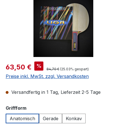
Verkaufspreis:
%
63,50 €
Regulärer Preis:
84,70 €
(25.03% gespart)
Preise inkl. MwSt. zzgl. Versandkosten
Versandfertig in 1 Tag, Lieferzeit 2-5 Tage
auswählen
Griffform
Anatomisch
Gerade
Konkav