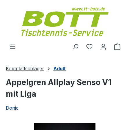
Zum Hauptinhalt springen
Du hast 0 Produ
Ware
Komplettschläger
Adult
Appelgren Allplay Senso V1
mit Liga
Donic
Bildergalerie überspringen