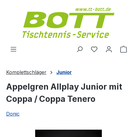
Zum Hauptinhalt springen
Du hast 0 Produ
Ware
Komplettschläger
Junior
Appelgren Allplay Junior mit
Coppa / Coppa Tenero
Donic
Bildergalerie überspringen