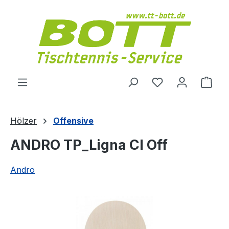
Zum Hauptinhalt springen
Du hast 0 Produ
Ware
Hölzer
Offensive
ANDRO TP_Ligna CI Off
Andro
Bildergalerie überspringen