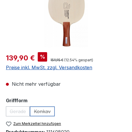
Verkaufspreis:
%
139,90 €
Regulärer Preis:
159,95 €
(12.54% gespart)
Preise inkl. MwSt. zzgl. Versandkosten
Nicht mehr verfügbar
auswählen
Griffform
Gerade
Konkav
(Diese Option ist zurzeit nicht verfügbar.)
(Diese Option ist zurzeit nicht verfügbar.)
Zum Merkzettel hinzufügen
Produktnummer:
111608020