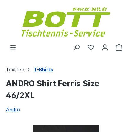
Zum Hauptinhalt springen
Du hast 0 Produ
Ware
Textilien
T-Shirts
ANDRO Shirt Ferris Size
46/2XL
Andro
Bildergalerie überspringen