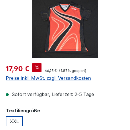
Verkaufspreis:
%
17,90 €
Regulärer Preis:
46,95 €
(61.87% gespart)
Preise inkl. MwSt. zzgl. Versandkosten
Sofort verfügbar, Lieferzeit: 2-5 Tage
auswählen
Textiliengröße
XXL