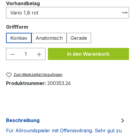
auswählen
Vorhandbelag
auswählen
Griffform
Konkav
Anatomisch
Gerade
Produkt Anzahl: Gib den gewünschten We
In den Warenkorb
Zum Merkzettel hinzufügen
Produktnummer:
200353.26
Beschreibung
Für Allroundspieler mit Offensivdrang. Sehr gut zu