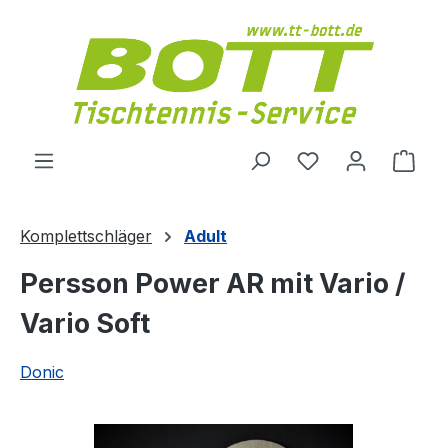
Zum Hauptinhalt springen
Du hast 0 Produ
Ware
Komplettschläger
Adult
Persson Power AR mit Vario /
Vario Soft
Donic
Bildergalerie überspringen