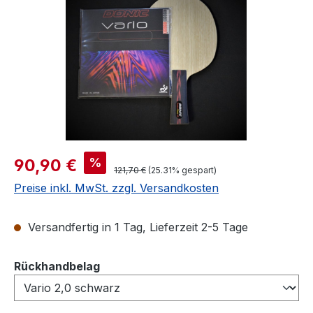
Verkaufspreis:
%
90,90 €
Regulärer Preis:
121,70 €
(25.31% gespart)
Preise inkl. MwSt. zzgl. Versandkosten
Versandfertig in 1 Tag, Lieferzeit 2-5 Tage
auswählen
Rückhandbelag